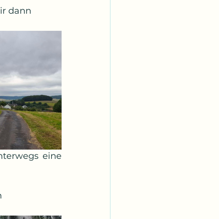
ir dann 
terwegs eine 
 