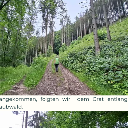
angekommen, folgten wir  dem Grat entlang 
aubwald.