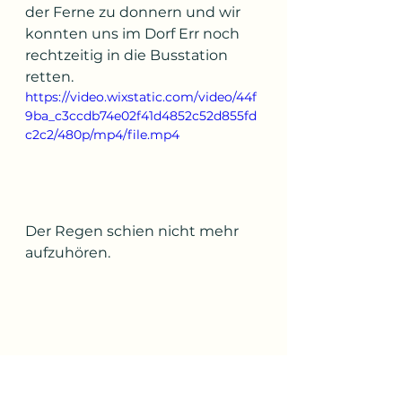
der Ferne zu donnern und wir 
konnten uns im Dorf Err noch 
rechtzeitig in die Busstation 
retten.
https://video.wixstatic.com/video/44f
9ba_c3ccdb74e02f41d4852c52d855fd
c2c2/480p/mp4/file.mp4
Der Regen schien nicht mehr 
aufzuhören. 
Glücklicherweise kam 