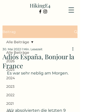
HikingE4
Beitrag
Alle Beiträge
30. Mai 2022
1 Min. Lesezeit
Alle Beiträge
Adiós España, Bonjour la
2026
France
2025
Es war sehr neblig am Morgen.
2024
2023
2022
2021
Wir absolvierten die letzten 9 