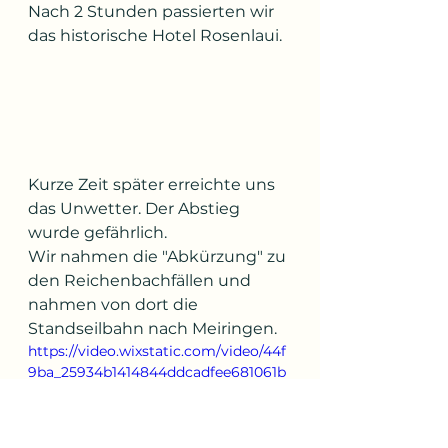
Nach 2 Stunden passierten wir 
das historische Hotel Rosenlaui.
Kurze Zeit später erreichte uns 
das Unwetter. Der Abstieg 
wurde gefährlich. 
Wir nahmen die "Abkürzung" zu 
den Reichenbachfällen und 
nahmen von dort die 
Standseilbahn nach Meiringen.
https://video.wixstatic.com/video/44f
9ba_25934b1414844ddcadfee681061b
c66a/1080p/mp4/file.mp4