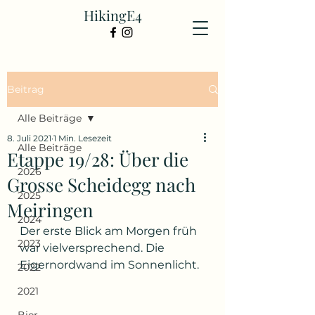
HikingE4
Beitrag
Alle Beiträge
8. Juli 2021
1 Min. Lesezeit
Alle Beiträge
Etappe 19/28: Über die
2026
Grosse Scheidegg nach
2025
Meiringen
2024
Der erste Blick am Morgen früh 
2023
war vielversprechend. Die 
Eigernordwand im Sonnenlicht.
2022
2021