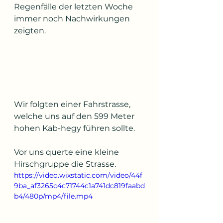
Regenfälle der letzten Woche 
immer noch Nachwirkungen 
zeigten.
Wir folgten einer Fahrstrasse, 
welche uns auf den 599 Meter 
hohen Kab-hegy führen sollte.
Vor uns querte eine kleine 
Hirschgruppe die Strasse.
https://video.wixstatic.com/video/44f
9ba_af3265c4c71744c1a741dc819faabd
b4/480p/mp4/file.mp4