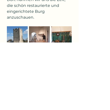
die schön restaurierte und 
eingerichtete Burg 
anzuschauen.
Nach einem Kaffee im 
Restaurant gleich neben der 
Burg bezogen wir dann unsere 
Unterkunft.
Morgen wandern wir 23 
Kilometer nach Szentbékkálla. 