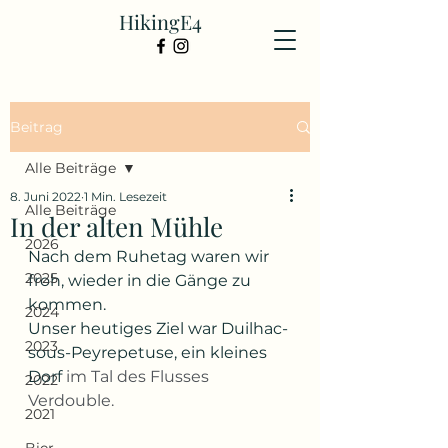
HikingE4
Beitrag
Alle Beiträge
8. Juni 2022
1 Min. Lesezeit
Alle Beiträge
In der alten Mühle
2026
Nach dem Ruhetag waren wir 
2025
froh, wieder in die Gänge zu 
kommen.
2024
Unser heutiges Ziel war Duilhac-
2023
sous-Peyrepetuse, ein kleines 
Dorf 
im Tal des Flusses 
2022
Verdouble.
2021