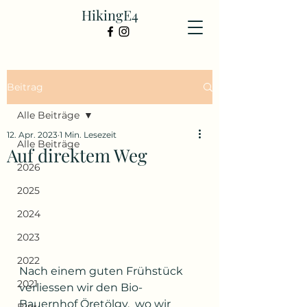
HikingE4
Beitrag
Alle Beiträge
12. Apr. 2023
1 Min. Lesezeit
Alle Beiträge
Auf direktem Weg
2026
2025
2024
2023
2022
Nach einem guten Frühstück 
2021
verliessen wir den Bio-
Bauernhof Öretölgy,  wo wir 