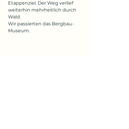
Etappenziel. Der Weg verlief 
weiterhin mehrheitlich durch 
Wald.
Wir passierten das Bergbau-
Museum.
Die Cafeteria hatte leider 
geschlossen,  aber der nette 
Herr an der Kasse bot uns zwei 
Tassen von seinem Privatkaffee 
an.
So gestärkt absolvierten wir die 
letzten paar Kilometer bis nach 
Oroszlany, wo  wir eine nette 