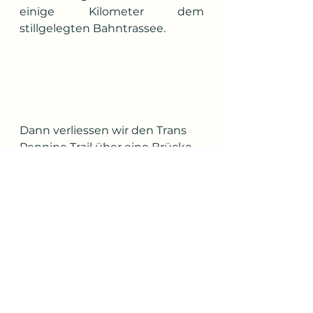
einige Kilometer dem 
stillgelegten Bahntrassee.
Dann verliessen wir den Trans 
Pennine Trail über eine Brücke,
wanderten am Rande einer 
Schafweide entlang und 
mussten noch einen Kilometer 
der Hauptstrasse folgen, bis wir 