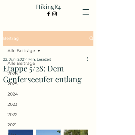
HikingE4
Beitrag
Alle Beiträge
22. Juni 2021
1 Min. Lesezeit
Alle Beiträge
Etappe 5/28: Dem
2026
Genferseeufer entlang
2025
2024
2023
2022
2021