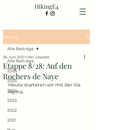
HikingE4
Beitrag
Alle Beiträge
26. Juni 2021
1 Min. Lesezeit
Alle Beiträge
Etappe 8/28: Auf den
2026
Rochers de Naye
2025
Heute starteten wir mit der Via 
2024
Alpina.
2023
2022
2021