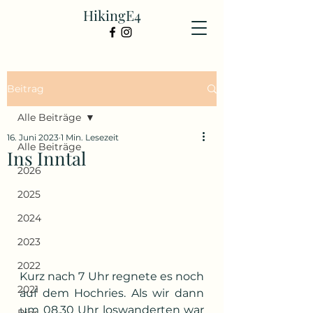
HikingE4
Beitrag
Alle Beiträge
16. Juni 2023
1 Min. Lesezeit
Alle Beiträge
Ins Inntal
2026
2025
2024
2023
2022
Kurz nach 7 Uhr regnete es noch 
2021
auf dem Hochries. Als wir dann 
um 08.30 Uhr loswanderten war 