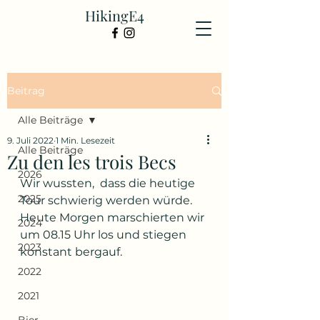
HikingE4
Beitrag
Alle Beiträge
9. Juli 2022
1 Min. Lesezeit
Alle Beiträge
Zu den les trois Becs
2026
Wir wussten,  dass die heutige 
2025
Tour schwierig werden würde. 
Heute Morgen marschierten wir 
2024
um 08.15 Uhr los und stiegen 
2023
konstant bergauf.
2022
2021