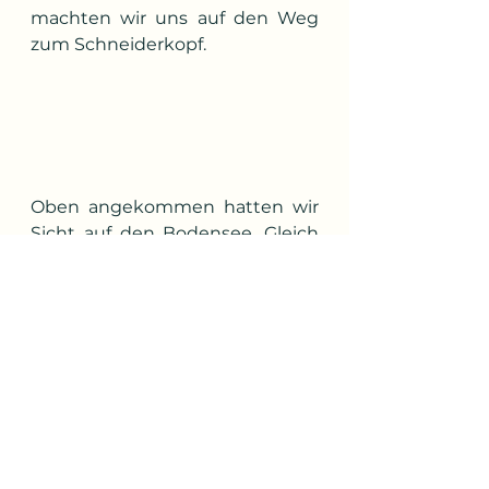
machten wir uns auf den Weg 
zum Schneiderkopf.
Oben angekommen hatten wir 
Sicht auf den Bodensee. Gleich 
danach wurden wir wieder 
verregnet.
Wir stiegen nach Wolfurt ab, wo 
wir im Hotel Sternen unser 