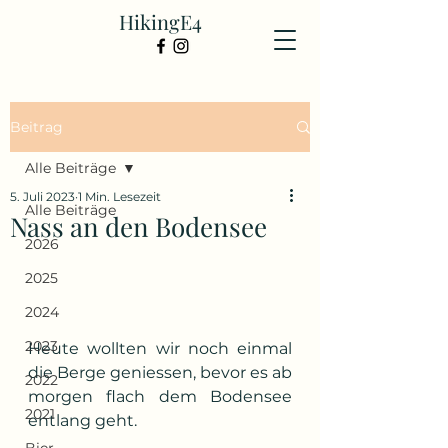
HikingE4
Beitrag
Alle Beiträge
5. Juli 2023
1 Min. Lesezeit
Alle Beiträge
Nass an den Bodensee
2026
2025
2024
2023
Heute wollten wir noch einmal 
die Berge geniessen, bevor es ab 
2022
morgen flach dem Bodensee 
2021
entlang geht.