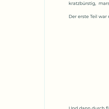
kratzbürstig,  mar
Der erste Teil war 
Und dann durch fl