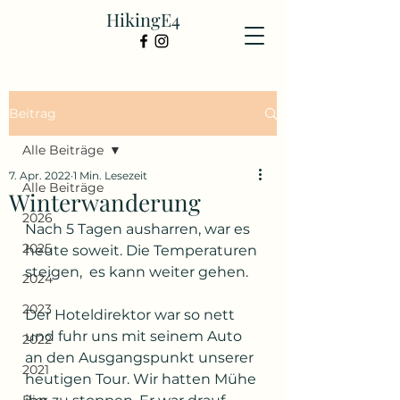
HikingE4
Beitrag
Alle Beiträge
7. Apr. 2022
1 Min. Lesezeit
Alle Beiträge
Winterwanderung
2026
Nach 5 Tagen ausharren, war es 
2025
heute soweit. Die Temperaturen 
steigen,  es kann weiter gehen.
2024
2023
Der Hoteldirektor war so nett 
und fuhr uns mit seinem Auto 
2022
an den Ausgangspunkt unserer 
2021
heutigen Tour. Wir hatten Mühe 